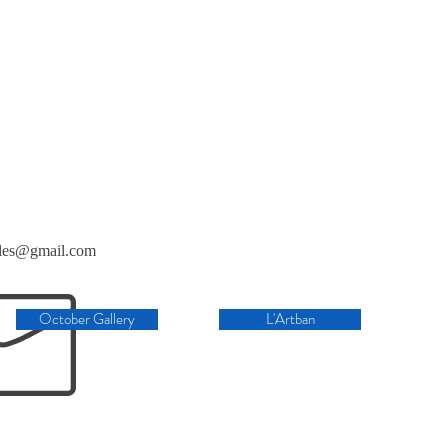
elles@gmail.com
October Gallery
L'Artban